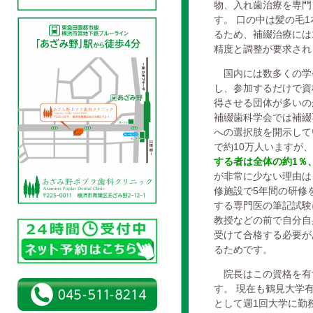
物、入れ歯治療を専門
す。 口の中は髪の毛
るため、補綴治療には
精度と調整が要求され
国内には数多くの学
し、参加するだけで資
得させる団体が多いの
補綴歯科学会では補綴
への選択肢を開示して
で約10万人いますが
する者は全体の約1％、
が非常に少ない理由は
修施設で5年間の研修
する専門医の筆記試験
教授などの前で自分自
受けて合格する必要が
るためです。
院長はこの資格を有
す。 現在も鶴見大学
として週1回大学に勤